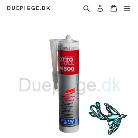
Gå
Søg
Log ind
Indkøbs
DUEPIGGE.DK
til
indhold