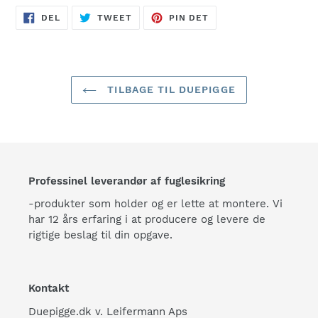
DEL
TWEET
PIN
DEL
TWEET
PIN DET
PÅ
PÅ
PÅ
FACEBOOK
TWITTER
PINTEREST
TILBAGE TIL DUEPIGGE
Professinel leverandør af fuglesikring
-produkter som holder og er lette at montere. Vi
har 12 års erfaring i at producere og levere de
rigtige beslag til din opgave.
Kontakt
Duepigge.dk v. Leifermann Aps