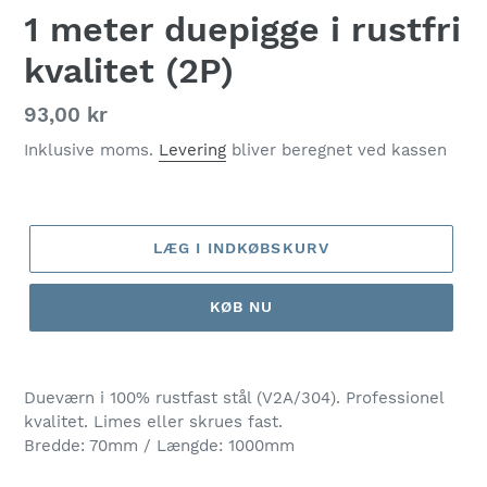
1 meter duepigge i rustfri
kvalitet (2P)
Normalpris
93,00 kr
Inklusive moms.
Levering
bliver beregnet ved kassen
LÆG I INDKØBSKURV
KØB NU
Dueværn i 100% rustfast stål (V2A/304). Professionel
kvalitet. Limes eller skrues fast.
Bredde: 70mm / Længde: 1000mm